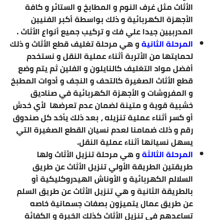
الأثاث مثل غرف النوم و المطابخ و الستائر و كافة
الأجهزة الكهربائية و ذلك بواسطة أكبر الفنيين
المدربيين جيدا علي فك و تركيب جميع أنواع الأثاث .
المرحلة الثانية
و هي مرحلة تغليف قطع الأثاث و ذلك
لحمايتها من الأتربة أثناء عملية النقل و نستخدم
أفضل مواد التغليف كالنايلون و الفلين ثم يتم وضع
قطع الأثاث الصغيرة كالتحف و النجف و أدوات المطبخ
و المفروشات و الأجهزة الكهربائية في صناديق
خشبية قوية و متينة لضمان عدم تعرضها لأي خدش
أو كسر أثناء عملية تنزيله ، بعد ذلك يأخد كل صندوق
رقم و ذلك ضمامنا لعدم نسيان القطع الصغيرة التي
يسهل نسيانها أثناء عملية النقل.
المرحلة الثالثة
و هي مرحلة تنزيل الأثاث ولها
طريقتين الطريقة الأولي تنزيل الأثاث عن طريق
السلالم الكهربائية و الأوناش الهيدروكليكية أو
بالطريقة الثانية و هي تنزيل الأثاث عن طريق السلم
عن طريق عمال يتميزون بصفات جسمانية خاصه
تساعدهم في تنزيل الأثاث كذلك الخبرة و الكفائة