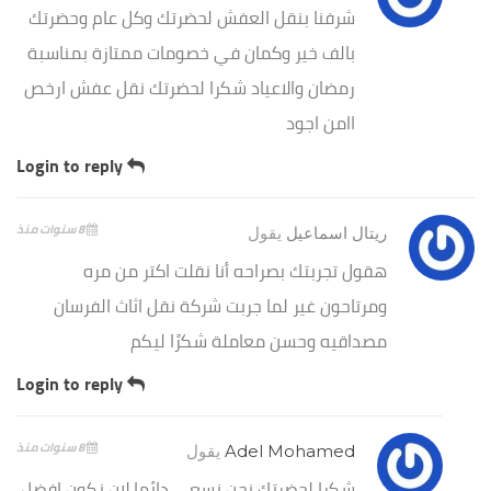
شرفنا بنقل العفش لحضرتك وكل عام وحضرتك
بالف خير وكمان في خصومات ممتازة بمناسبة
رمضان والاعياد شكرا لحضرتك نقل عفش ارخص
اامن اجود
Login to reply
8 سنوات منذ
ريتال اسماعيل
يقول
هقول تجربتك بصراحه أنا نقلت اكتر من مره
ومرتاحون غير لما جربت شركة نقل اثاث الفرسان
مصداقيه وحسن معاملة شكرًا ليكم
Login to reply
8 سنوات منذ
Adel Mohamed
يقول
شكرا لحضرتك نحن نسعى دائما لان نكون افضل