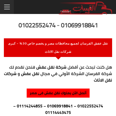
01022552474
-
01069918841
نقل عفش الفرسان لجميع محافظات مصر و بخصم خاص 30% – كبرى
شركات نقل الاثاث
هل كنت تبحث عن أفضل
شركة نقل عفش
فنحن نقدم لك
شركة الفرسان الشركة الأولي في مجال
نقل عفش
و
شركات
نقل الاثاث
أتصل الأن بملوك نقل عفش فى مصر
–
01114244855
–
01069918841
–
01022552474
01114443475