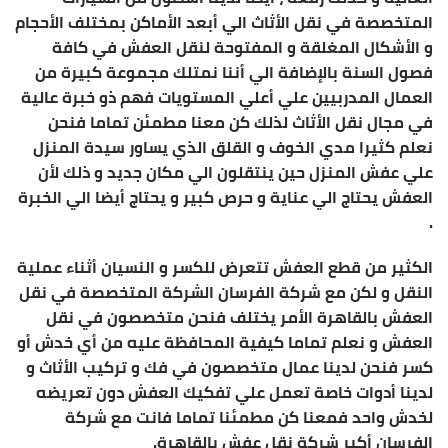
المتخصصة في نقل الأثاث الي أبعد الأماكن بمختلف الأحجام
و الأشكال المغلقة و المفتوحة لنقل العفش في كافة
فصول السنة بالإضافة الي أننا نمتلك مجموعة كبيرة من
العمال المدربيين علي أعلي المستويات فهم ذو خبرة عالية
في مجال نقل الأثاث لذلك كن معنا مطمئن تماما فنحن
نعلم كثيرا مدي الخوف و القلق الذي يساور سيدة المنزل
علي عفش المنزل حين ينتقلون الي مكان جديد و ذلك لأن
العفش يحتاج الي عناية و حرص كبير و يحتاج أيضا الي الخبرة
.
الكثير من قطع العفش تتعرض للكسر و النسيان أثناء عملية
النقل و لكن مع شركة الفرسان الشركة المتخصصة في نقل
العفش بالقاهرة الأمر يختلف فنحن متخصصون في نقل
العفش و نعلم تماما كيفية المحافظة عليه من أي خدش أو
كسر فنحن لدينا عمال متخصصون في فك و تركيب الأثاث و
لدينا أدوات خاصة تعمل علي تفكيك العفش دون تعريضه
لخدش واحد فمعنا كن مطمئنا تماما فانت مع شركة
الفرسان أكبر شركة نقل عفش بالقاهرة.