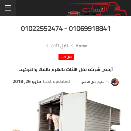
01022552474
-
01069918841
Home
نقل اثاث
نقل اثاث
أرخص شركة نقل الأثاث بالهرم بالفك والتركيب
Last updated
مايو 26, 2018
By
ملوك نقل العفش