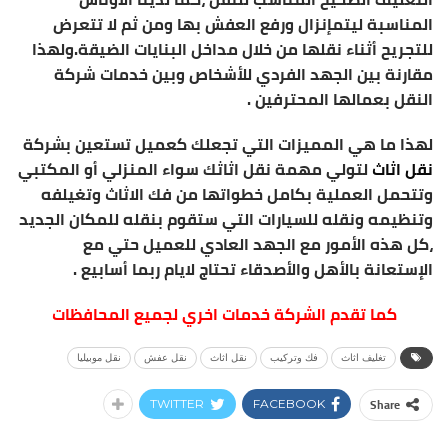
المناسبة ليتمإنزال ورفع العفش بها ومن ثم لا تتعرض
للتجريح أثناء نقلها من خلال مداخل البنايات الضيقة.ولهذا
مقارنة بين الجهد الفردي للأشخاص وبين خدمات شركة
النقل بعمالها المحترفين .
لهذا ما هي المميزات التي تجعلك كعميل تستعين بشركة
نقل اثاث
لتولي مهمة نقل اثاثك سواء المنزلي أو المكتبي
وتتحمل العملية بكامل خطواتها من فك الاثاث وتغيلفه
وتنظيمه ونقله للسيارات التي ستقوم بنقله للمكان الجديد
،كل هذه الأمور مع الجهد العادي للعميل حتي مع
الإستعانة بالأهل والأصدقاء تحتاج لايام ربما أسابيع .
كما تقدم الشركة خدمات اخري لجميع المحافظات
تغليف اثاث
فك وتركيب
نقل اثاث
نقل عفش
نقل موبيليا
Share
TWITTER
FACEBOOK