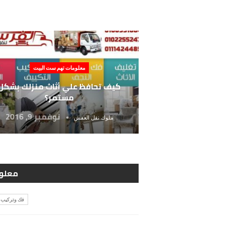
معلومات تهم ست البيت
كيف تحافظ علي أثاث منزلك بشكل
مستمر؟
نوفمبر 9, 2016
ملوك نقل العفش
معلوم
فك وتركيب ا