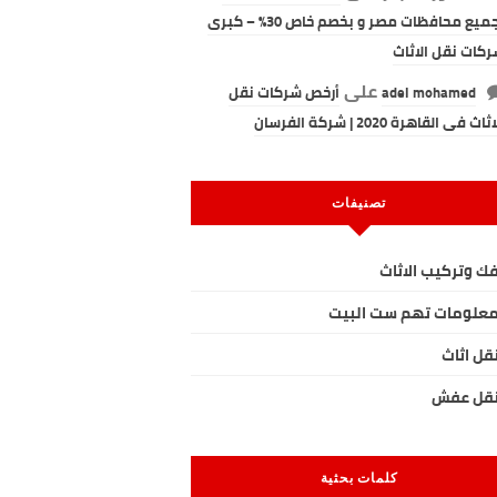
لجميع محافظات مصر و بخصم خاص 30% – كبرى
كات نقل الاثاث
على
adel mohamed
أرخص شركات نقل
ثاث فى القاهرة 2020 | شركة الفرسان
تصنيفات
ك وتركيب الاثاث
علومات تهم ست البيت
قل اثاث
قل عفش
كلمات بحثية