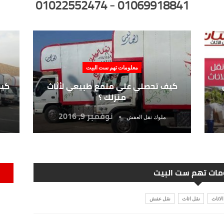
01022552474
-
01069918841
معلومات تهم ست البيت
كيف تحصلي علي ملمع طبيعي لأثاث
كيف
منزلك ؟
نوفمبر 9, 2016
ملوك نقل العفش
ات تهم ست البيت
لاثاث
نقل اثاث
نقل عفش