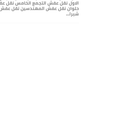
الاول نقل عفش التجمع الخامس نقل ع
حلوان نقل عفش المهندسين نقل عفش
شبرا…