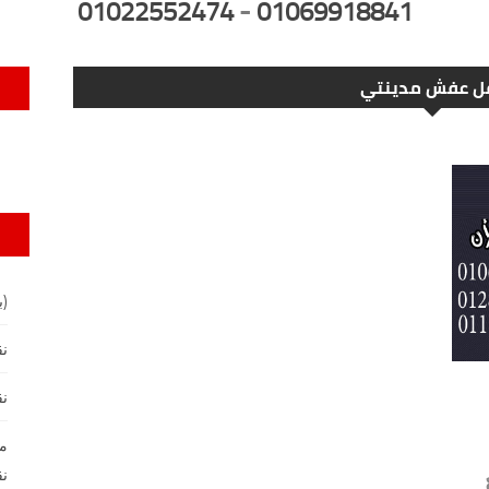
01022552474
-
01069918841
ل عفش مدينتي
(ب
ن
نق
ما
نق